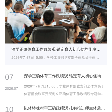
深学正确体育工作政绩观 锚定育人初心促均衡发展——体育部正确政绩观专题学习系列2
2026年7月7日15:00，学校体育部党支部全体党员于体育部会议室开展树立正确体育工作政绩观专题学习。本次学习旨在深入贯彻习近平总书记关于体育强国、健康中国建设和正确政绩观的重要论述，破解“重竞技、轻普及”发展失衡难题，通过理论研学、成效复盘、问题查摆、举措研讨，促进理论学习与体育育人业务深度融合。本次学习严格执行“第一议题”制度，由钟卫刚书记领学相关重要论述原文，明晰高校体育工作政绩不能只看重竞赛奖牌与活动亮点，...
深学正确体育工作政绩观 锚定育人初心促均衡发展——体育部正确政绩观专题学习系列2
07
2026年7月7日15:00，学校体育部党支部全体党员于
2026.07
体育部会议室开展树立正确体育工作政绩观专题学
习。本次学习旨在深入贯彻习近平总书记关于体育强
以体铸魂树牢正确政绩观 扎实推进师生体质健康工作--体育部正确政绩观专题学习系列1
10
国、健康中国建设和正确政绩观的重要论述，破解“重