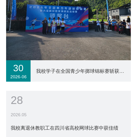
30
我校学子在全国青少年掷球锦标赛斩获1金3铜
2026-06
28
2026.05
-
我校离退休教职工在四川省高校网球比赛中获佳绩