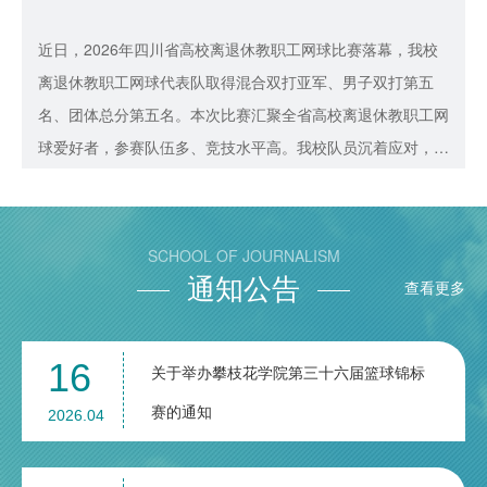
近日，2026年四川省高校离退休教职工网球比赛落幕，我校
作
离退休教职工网球代表队取得混合双打亚军、男子双打第五
习
名、团体总分第五名。本次比赛汇聚全省高校离退休教职工网
球爱好者，参赛队伍多、竞技水平高。我校队员沉着应对，经
为
过角逐，石维富、张兴琴获混合双打亚军，周荣辉、熊礼贵获
工
男子双打第七名。此次获奖展现了我校离退休教职工的精神风
意
貌，也体现了学校离退休文体工作的成效。下一步，学校将持
SCHOOL OF JOURNALISM
续丰富离退休教职工文体活动，...
通知公告
查看更多
16
关于举办攀枝花学院第三十六届篮球锦标
赛的通知
2026.04