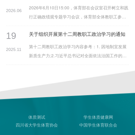
竞技、轻普及”发展失衡难题，通过理论研学、成效复
2026年6月10日15:00，体育部在会议室召开树立和践
2026.06
盘、问题查摆、举措研讨，促进理论学习与体育育人
行正确政绩观专题学习会议，体育部全体教职工参
业务深度融合。本次学习严格执行“第一议题”制度，由
会，钟卫刚书记作专题汇报，围绕以正确政绩观引领
钟卫刚书记领学相关重要论述原文，明晰高校体育工
关于组织开展第十二周教职工政治学习的通知
19
学习体育育人工作开展学习部署。会上，钟书记系统
作政绩不能只看重竞赛奖牌与活动亮点，...
解读正确政绩观核心要义。会议强调，学校体育要坚
第十二周教职工政治学习内容参考：1. 因地制宜发展
2025.11
守立德树人、“健康第一”导向，把握立党为公、为民造
新质生产力;2.习近平总书记对全面依法治国工作的重
福、科学决策、真抓实干的工作内涵；区分体育工作
要指示精神；3.习近平总书记在广东考察时的重要讲
赛事成绩、体测数据等显绩与体质长效改善、运动习
话精神；4.习近平总书记在听取海南自由贸易港建设
惯、意志培育等潜绩，坚持二者统一，...
工作汇报时的重要讲话精神
体质测试
学生体质健康网
四川省大学生体育协会
中国学生体育联合会